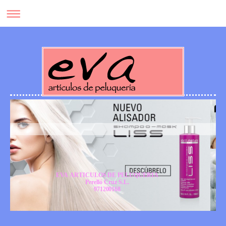
EVA ARTICULOS DE PELUQUERIA
Perelló Cruz S.L.
971200168