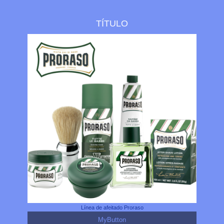
TÍTULO
Línea de afeitado Proraso
MyButton