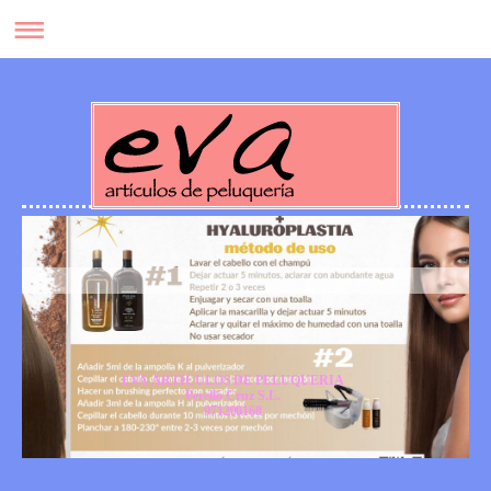
EVA ARTICULOS DE PELUQUERIA
Perelló Cruz S.L.
971200168